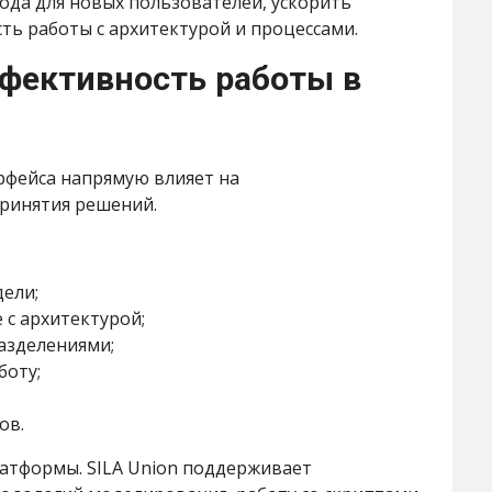
ода для новых пользователей, ускорить
ть работы с архитектурой и процессами.
ффективность работы в
рфейса напрямую влияет на
ринятия решений.
ели;
 с архитектурой;
азделениями;
боту;
ов.
атформы. SILA Union поддерживает