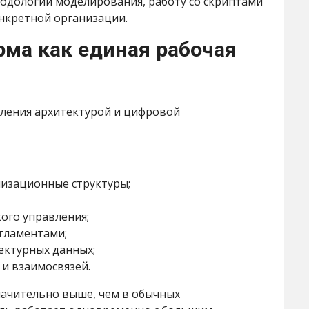
одологий моделирования, работу со скриптами
нкретной организации.
рма как единая рабочая
вления архитектурой и цифровой
низационные структуры;
кого управления;
егламентами;
ектурных данных;
и взаимосвязей.
начительно выше, чем в обычных