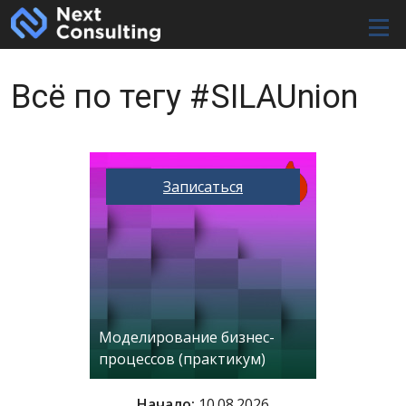
Мен
SILAUnion
Записаться
Моделирование бизнес-
процессов (практикум)
Начало:
10.08.2026