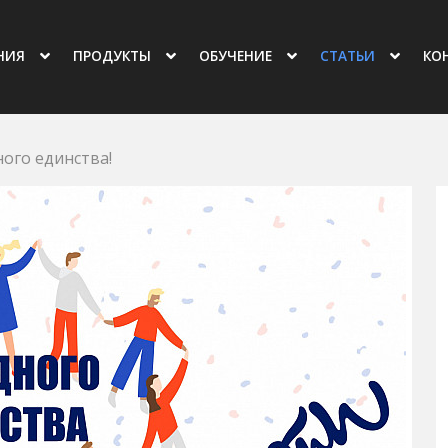
овная навигация
НИЯ
ПРОДУКТЫ
ОБУЧЕНИЕ
СТАТЬИ
КО
ого единства!